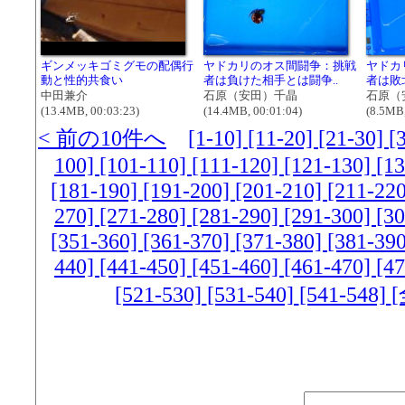
ギンメッキゴミグモの配偶行
ヤドカリのオス間闘争：挑戦
ヤドカ
動と性的共食い
者は負けた相手とは闘争..
者は敗
中田兼介
石原（安田）千晶
石原（
(13.4MB, 00:03:23)
(14.4MB, 00:01:04)
(8.5MB,
< 前の10件へ
[1-10]
[11-20]
[21-30]
[
100]
[101-110]
[111-120]
[121-130]
[1
[181-190]
[191-200]
[201-210]
[211-22
270]
[271-280]
[281-290]
[291-300]
[3
[351-360]
[361-370]
[371-380]
[381-39
440]
[441-450]
[451-460]
[461-470]
[4
[521-530]
[531-540]
[541-548]