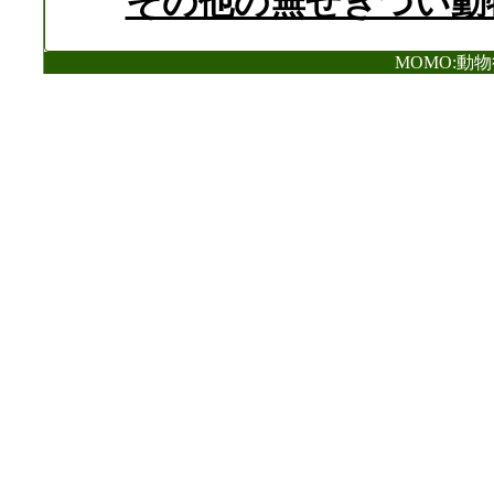
その他の無せきつい動
MOMO:動