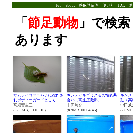
Top
about
映像登録他
使い方
FAQ
「
節足動物
」で検索
あります
サムライコマユバチに操作さ
ギンメッキゴミグモの性的共
ギンメ
れボディーガードとして..
食い（高速度撮影）
動（高
髙須賀圭三
中田兼介
中田兼
(37.3MB, 00:01:10)
(8.9MB, 00:04:46)
(7.6MB,