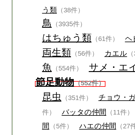
う類
（38件）
鳥
（3935件）
はちゅう類
ヘ
（61件）
両生類
カエル
（56件）
（
魚
サメ・エ
（554件）
節足動物
（552件）
昆虫
チョウ・
（351件）
バッタの仲間
件）
（11件）
間
ハエの仲間
（5件）
（27