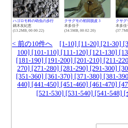
ハゴロモ科の幼虫の歩行
クサグモの初回脱皮 3
クサグ
鏑木友紀恵
本多佳子
本多佳
(13.2MB, 00:00:22)
(34.5MB, 00:02:20)
(37.7MB
< 前の10件へ
[1-10]
[11-20]
[21-30]
[
100]
[101-110]
[111-120]
[121-130]
[1
[181-190]
[191-200]
[201-210]
[211-22
270]
[271-280]
[281-290]
[291-300]
[3
[351-360]
[361-370]
[371-380]
[381-39
440]
[441-450]
[451-460]
[461-470]
[4
[521-530]
[531-540]
[541-548]