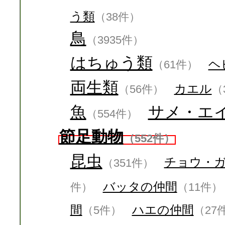
う類
（38件）
鳥
（3935件）
はちゅう類
ヘ
（61件）
両生類
カエル
（56件）
（
魚
サメ・エ
（554件）
節足動物
（552件）
昆虫
チョウ・
（351件）
バッタの仲間
件）
（11件）
間
ハエの仲間
（5件）
（27