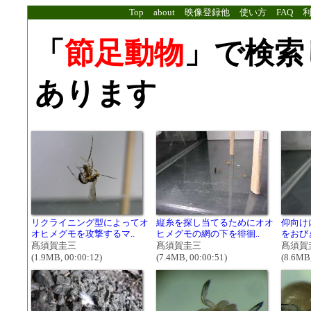
Top
about
映像登録他
使い方
FAQ
「
節足動物
」で検索
あります
リクライニング型によってオ
縦糸を探し当てるためにオオ
仰向け
オヒメグモを攻撃するマ..
ヒメグモの網の下を徘徊..
をおび
髙須賀圭三
髙須賀圭三
髙須賀
(1.9MB, 00:00:12)
(7.4MB, 00:00:51)
(8.6MB,