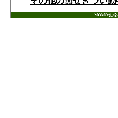
その他の無せきつい動
MOMO:動