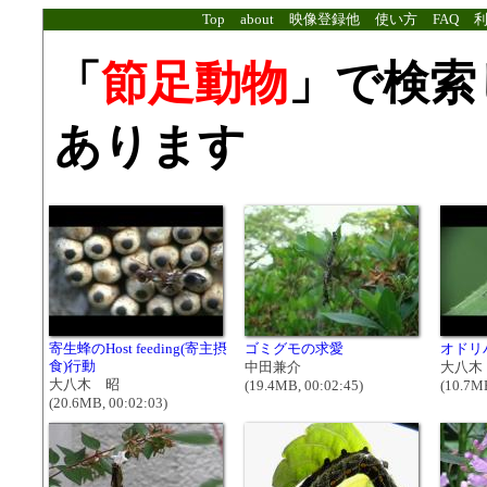
Top
about
映像登録他
使い方
FAQ
「
節足動物
」で検索
あります
寄生蜂のHost feeding(寄主摂
ゴミグモの求愛
オドリ
食)行動
中田兼介
大八木
大八木 昭
(19.4MB, 00:02:45)
(10.7MB
(20.6MB, 00:02:03)