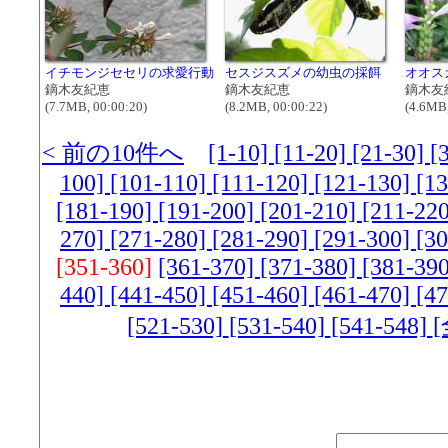
イチモンジセセリの求愛行動
セスジスズメの幼虫の採餌
オオス
鏑木友紀恵
鏑木友紀恵
鏑木友
(7.7MB, 00:00:20)
(8.2MB, 00:00:22)
(4.6MB,
< 前の10件へ
[1-10]
[11-20]
[21-30]
[
100]
[101-110]
[111-120]
[121-130]
[1
[181-190]
[191-200]
[201-210]
[211-22
270]
[271-280]
[281-290]
[291-300]
[3
[351-360]
[361-370]
[371-380]
[381-39
440]
[441-450]
[451-460]
[461-470]
[4
[521-530]
[531-540]
[541-548]