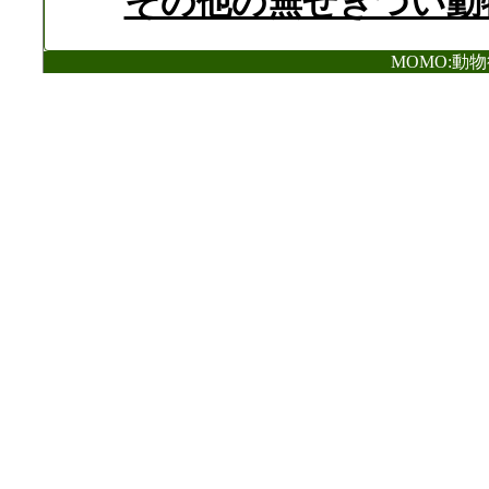
その他の無せきつい動
MOMO:動