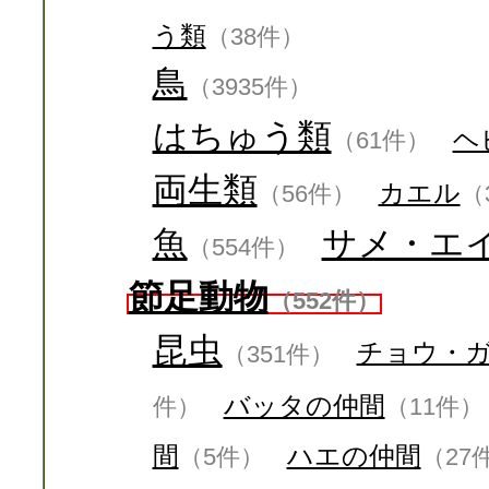
う類
（38件）
鳥
（3935件）
はちゅう類
ヘ
（61件）
両生類
カエル
（56件）
（
魚
サメ・エ
（554件）
節足動物
（552件）
昆虫
チョウ・
（351件）
バッタの仲間
件）
（11件）
間
ハエの仲間
（5件）
（27