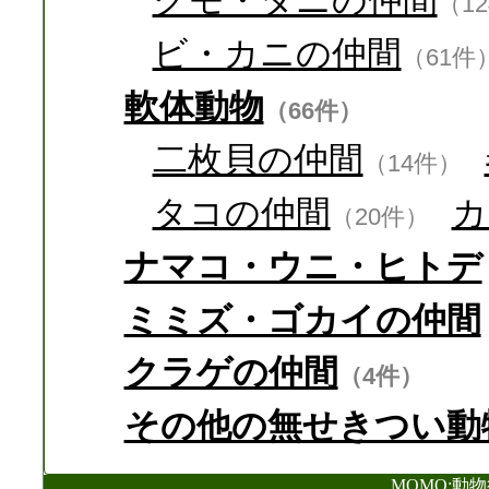
（1
ビ・カニの仲間
（61件
軟体動物
（66件）
二枚貝の仲間
（14件）
タコの仲間
カ
（20件）
ナマコ・ウニ・ヒトデ
ミミズ・ゴカイの仲間
クラゲの仲間
（4件）
その他の無せきつい動
MOMO:動