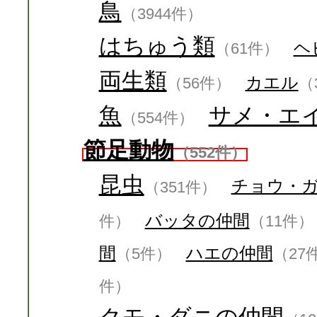
鳥
（3944件）
はちゅう類
ヘ
（61件）
両生類
カエル
（56件）
（
魚
サメ・エ
（554件）
節足動物
（552件）
昆虫
チョウ・
（351件）
バッタの仲間
件）
（11件）
間
ハエの仲間
（5件）
（27
件）
クモ・ダニの仲間