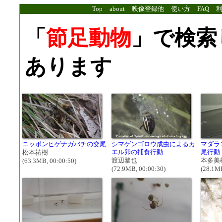
Top
about
映像登録他
使い方
FAQ
「
節足動物
」で検索
あります
ニッポンヒゲナガバチの交尾
シマゲンゴロウ成虫によるカ
マダラ
エル卵の捕食行動
尾行動
松本祐樹
渡辺黎也
本多美
(63.3MB, 00:00:50)
(72.9MB, 00:00:30)
(28.1MB