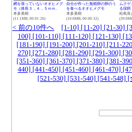
網を張っていないオオヒメグ
自分が作った無精卵の卵のう
ムクゲ
モ（体長３，４，５ｍｍ..
を食べるオオヒメグモ
る採餌
本多美樹
本多美樹
松島良
(11.1MB, 00:01:26)
(10.6MB, 00:00:32)
(39.0MB
< 前の10件へ
[1-10]
[11-20]
[21-30]
[
100]
[101-110]
[111-120]
[121-130]
[1
[181-190]
[191-200]
[201-210]
[211-22
270]
[271-280]
[281-290]
[291-300]
[3
[351-360]
[361-370]
[371-380]
[381-39
440]
[441-450]
[451-460]
[461-470]
[4
[521-530]
[531-540]
[541-548]