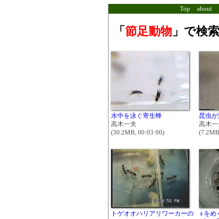
Top
about
「
節足動物
」で検索
水中を泳ぐ寄生蜂
昆虫が
高木一夫
高木一
(30.2MB, 00:03:00)
(7.2MB
トゲオオハリアリワーカーの
♀をめ