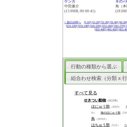
ケンカ
ギの♂
中田兼介
角（本
(13.9MB, 00:00:41)
(18.6M
< 前の10件へ
[1-10]
[11-20]
[21-30]
[31-40]
[41-50
[221-230]
[231-240]
[241-250]
[251-260]
[261-270]
[
[431-440]
[441-450]
[451-4
行動の種類から選ぶ
組合わせ検索（分類 x 
すべて見る
せきつい動物
（5117件）
ほにゅう類
（464件）
海のほにゅう類
件）
（24
鳥
（3935件）
はちゅう類
（61件）