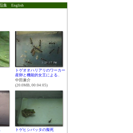
品集
English
トゲオオハリアリのワーカー
産卵と機能的女王による..
中田兼介
(20.0MB, 00:04:05)
死
トゲヒシバッタの擬死