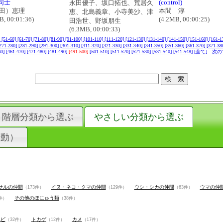
同士
(control)
永田優子、坂口拓也、荒居久
田）恵理
本間 淳
恵、北島義章、小寺美沙、津
B, 00:01:36)
(4.2MB, 00:00:25)
田浩世、野坂朋生
(6.3MB, 00:00:33)
]
[51-60]
[61-70]
[71-80]
[81-90]
[91-100]
[101-110]
[111-120]
[121-130]
[131-140]
[141-150]
[151-160]
[161-1
271-280]
[281-290]
[291-300]
[301-310]
[311-320]
[321-330]
[331-340]
[341-350]
[351-360]
[361-370]
[371-38
60]
[461-470]
[471-480]
[481-490]
[491-500]
[501-510]
[511-520]
[521-530]
[531-540]
[541-548]
[全て]
次の1
階層分類から選ぶ
やさしい分類から選ぶ
行動）
サルの仲間
イヌ・ネコ・クマの仲間
ウシ・シカの仲間
ウマの仲
（173件）
（129件）
（63件）
その他のほにゅう類
件）
（38件）
ヘビ
トカゲ
カメ
（32件）
（12件）
（17件）