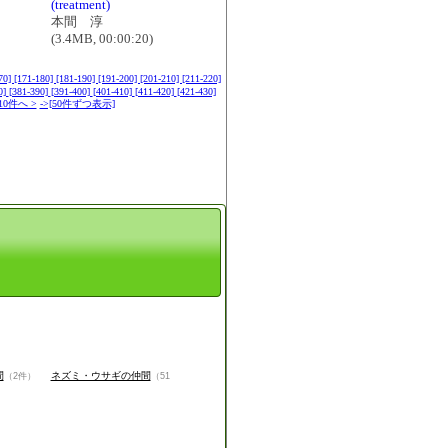
(treatment)
本間 淳
(3.4MB, 00:00:20)
70]
[171-180]
[181-190]
[191-200]
[201-210]
[211-220]
0]
[381-390]
[391-400]
[401-410]
[411-420]
[421-430]
0件へ >
->[50件ずつ表示]
間
ネズミ・ウサギの仲間
（2件）
（51