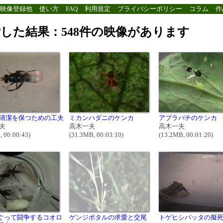
映像登録他
使い方
FAQ
利用規定
プライバシーポリシー
コラム
作
した結果：548件の映像があります
清潔を保つための工夫
ミカンハダニのケンカ
アブラバチのケンカ
夫
高木一夫
高木一夫
, 00:00:43)
(31.3MB, 00:03:10)
(13.2MB, 00:01:20)
ぐって闘争するコオロ
ゲンジボタルの求愛と交尾
トゲヒシバッタの擬