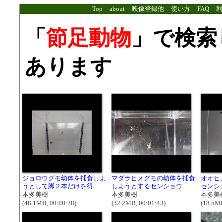
Top
about
映像登録他
使い方
FAQ
「
節足動物
」で検索
あります
ジョロウグモ幼体を捕食しよ
マダラヒメグモの幼体を捕食
オオヒ
うとして脚２本だけを得..
しようとするセンショウ..
センシ
本多美樹
本多美樹
本多美
(48.1MB, 00:00:28)
(32.2MB, 00:01:43)
(18.5MB