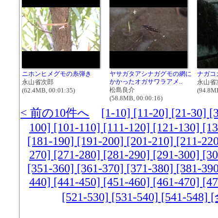
ニホンヒメグモの糸弾き
ヤサガタアシナガグモの網に
ナガコ
かかったオガサワラアメ..
永山省次郎
永山省
松島良介
(62.4MB, 00:01:35)
(94.8MB
(58.8MB, 00:00:16)
< 前の10件へ
[1-10]
[11-20]
[21-30]
[
100]
[101-110]
[111-120]
[121-130]
[1
[181-190]
[191-200]
[201-210]
[211-22
270]
[271-280]
[281-290]
[291-300]
[3
[351-360]
[361-370]
[371-380]
[381-39
440]
[441-450]
[451-460]
[461-470]
[4
[521-530]
[531-540]
[541-548]