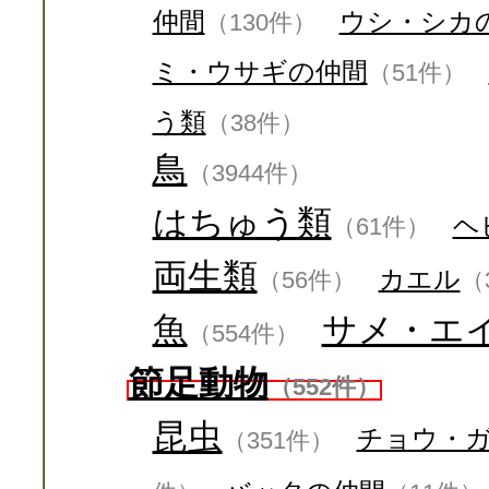
仲間
ウシ・シカ
（130件）
ミ・ウサギの仲間
（51件）
う類
（38件）
鳥
（3944件）
はちゅう類
ヘ
（61件）
両生類
カエル
（56件）
（
魚
サメ・エ
（554件）
節足動物
（552件）
昆虫
チョウ・
（351件）