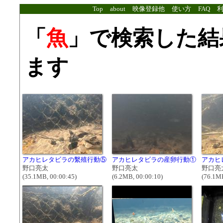
Top
about
映像登録他
使い方
FAQ
「
魚
」で検索した結
ます
アカヒレタビラの繫殖行動⑤
アカヒレタビラの産卵行動①
アカヒ
野口亮太
野口亮太
野口亮
(35.1MB, 00:00:45)
(6.2MB, 00:00:10)
(76.1MB