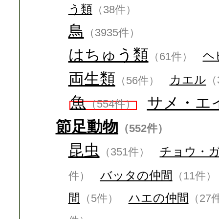
う類
（38件）
鳥
（3935件）
はちゅう類
ヘ
（61件）
両生類
カエル
（56件）
（
魚
サメ・エ
（554件）
節足動物
（552件）
昆虫
チョウ・
（351件）
バッタの仲間
件）
（11件）
間
ハエの仲間
（5件）
（27