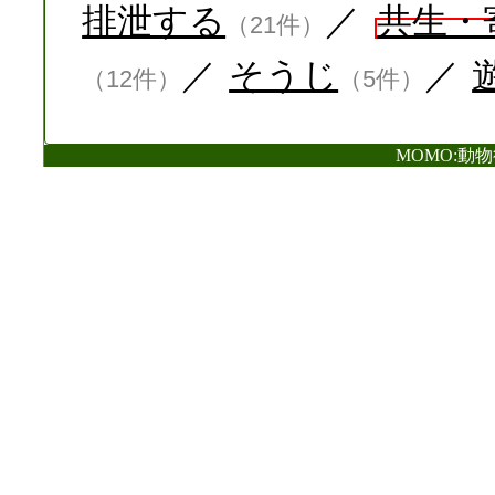
排泄する
／
共生・
（21件）
／
そうじ
／
（12件）
（5件）
MOMO:動