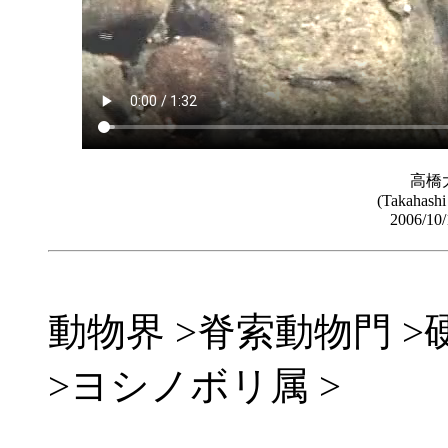
高橋
(Takahashi
2006/1
動物界 >脊索動物門 >
>ヨシノボリ属 >